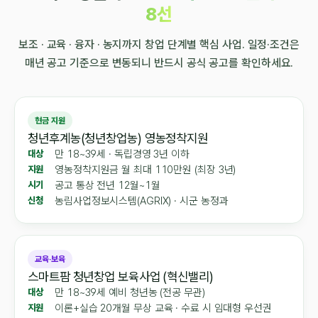
8선
보조 · 교육 · 융자 · 농지까지 창업 단계별 핵심 사업. 일정·조건은
매년 공고 기준으로 변동되니 반드시 공식 공고를 확인하세요.
현금 지원
청년후계농(청년창업농) 영농정착지원
만 18~39세 · 독립경영 3년 이하
대상
영농정착지원금 월 최대 110만원 (최장 3년)
지원
공고 통상 전년 12월~1월
시기
농림사업정보시스템(AGRIX) · 시군 농정과
신청
교육·보육
스마트팜 청년창업 보육사업 (혁신밸리)
만 18~39세 예비 청년농 (전공 무관)
대상
이론+실습 20개월 무상 교육 · 수료 시 임대형 우선권
지원