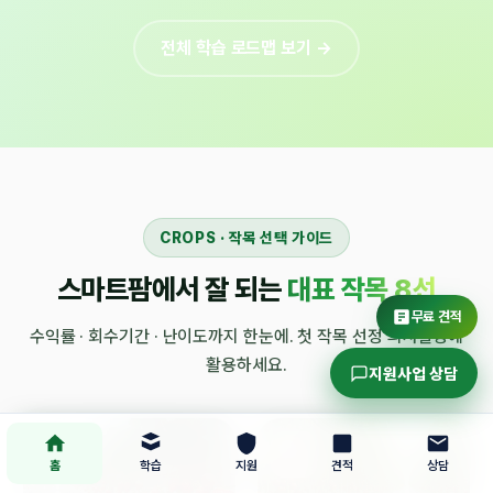
전체 학습 로드맵 보기 →
CROPS · 작목 선택 가이드
스마트팜에서 잘 되는
대표 작목 8선
무료 견적
수익률 · 회수기간 · 난이도까지 한눈에. 첫 작목 선정 의사결정에
활용하세요.
지원사업 상담
홈
학습
지원
견적
상담