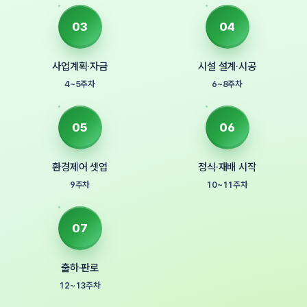
03
04
사업계획·자금
시설 설계·시공
4~5주차
6~8주차
05
06
환경제어 셋업
정식·재배 시작
9주차
10~11주차
07
출하·판로
12~13주차