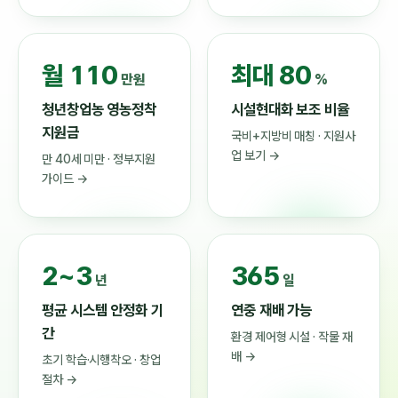
월 110
최대 80
만원
%
청년창업농 영농정착
시설현대화 보조 비율
지원금
국비+지방비 매칭 · 지원사
업 보기 →
만 40세 미만 · 정부지원
가이드 →
2~3
365
년
일
평균 시스템 안정화 기
연중 재배 가능
간
환경 제어형 시설 · 작물 재
배 →
초기 학습·시행착오 · 창업
절차 →