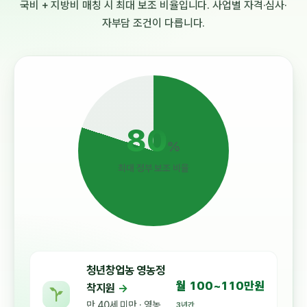
국비 + 지방비 매칭 시 최대 보조 비율입니다. 사업별 자격·심사·
자부담 조건이 다릅니다.
80
%
최대 정부 보조 비율
청년창업농 영농정
월 100~110만원
착지원
→
만 40세 미만 · 영농
3년간