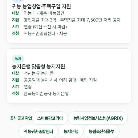
귀농 농업창업·주택구입 지원
귀농인 · 재촌 비농업인
대상
창업자금 최대 3억 · 주택자금 최대 7,500만 저리 융자
지원
연중 (예산 소진 시 마감)
시기
귀농귀촌종합센터 · 시군
신청
농지
농지은행 맞춤형 농지지원
청년농·귀농인 등
대상
공공임대 농지 시세 이하 임대 · 매입 지원
지원
연중
시기
한국농어촌공사 농지은행
신청
스마트팜코리아
농림사업정보시스템(AGRIX)
공식 공고 확인
귀농귀촌종합센터
농지은행
농림축산식품부