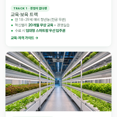
TRACK 1 · 경험이 없다면
교육·보육 트랙
만 18~39세 예비 청년농 (전공 무관)
혁신밸리
20개월 무상 교육
+ 경영실습
수료 시
임대형 스마트팜 우선 입주권
교육·자격 가이드 →