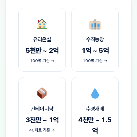
유리온실
수직농장
5천만 ~ 2억
1억 ~ 5억
100평 기준 →
100평 기준 →
컨테이너팜
수경재배
3천만 ~ 1억
4천만 ~ 1.5
억
40피트 기준 →