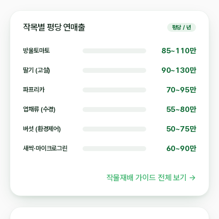
작목별 평당 연매출
평당 / 년
85~110만
방울토마토
90~130만
딸기 (고설)
70~95만
파프리카
55~80만
엽채류 (수경)
50~75만
버섯 (환경제어)
60~90만
새싹·마이크로그린
작물재배 가이드 전체 보기 →