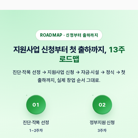
ROADMAP · 신청부터 출하까지
지원사업 신청부터 첫 출하까지,
13주
로드맵
진단·작목 선정 → 지원사업 신청 → 자금·시설 → 정식 → 첫
출하까지, 실제 창업 순서 그대로.
01
02
진단·작목 선정
정부지원 신청
1~2주차
3주차