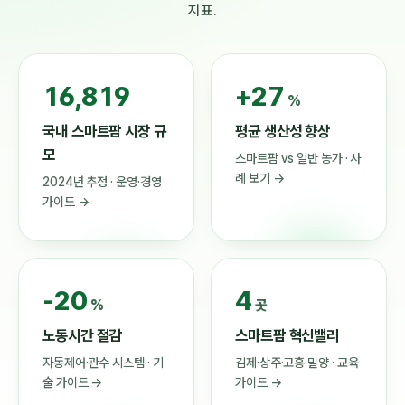
지표.
23,360
+27
%
국내 스마트팜 시장 규
평균 생산성 향상
모
스마트팜 vs 일반 농가 · 사
례 보기 →
2024년 추정 · 운영·경영
가이드 →
-20
4
%
곳
노동시간 절감
스마트팜 혁신밸리
자동제어·관수 시스템 · 기
김제·상주·고흥·밀양 · 교육
술 가이드 →
가이드 →