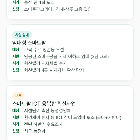
통상 연 1회 모집
시기
스마트팜코리아 · 김제·상주·고흥·밀양
신청
시설 임대
임대형 스마트팜
보육 수료 청년농 우선
대상
완공된 스마트팜을 시세 이하로 임대 (3년 내외)
지원
혁신밸리·지자체별 수시
시기
혁신밸리 4곳 + 지자체 확산 단지
신청
보조
스마트팜 ICT 융복합 확산사업
시설원예·축산 농업경영체
대상
환경제어·센서 등 ICT 장비 도입비 보조 (국비+지방비)
지원
전년 하반기 수요조사
시기
시군 농정과
신청