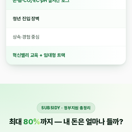
온·습·CO₂·EC·pH 실시간 로그
청년 진입 장벽
상속·경험 중심
혁신밸리 교육 + 임대형 트랙
SUBSIDY · 정부지원 총정리
최대
80%
까지 — 내 돈은 얼마나 들까?