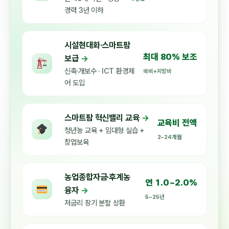
경력 3년 이하
시설현대화·스마트팜
최대 80% 보조
보급
→
신축·개보수 · ICT 환경제
국비+지방비
어 도입
스마트팜 혁신밸리 교육
→
교육비 전액
청년농 교육 + 임대형 실습 +
2~24개월
창업보육
농업종합자금·후계농
연 1.0~2.0%
융자
→
5~25년
저금리 장기 분할 상환