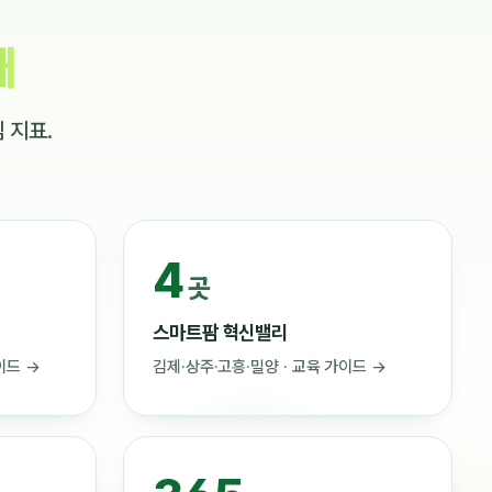
재
 지표.
4
곳
스마트팜 혁신밸리
이드 →
김제·상주·고흥·밀양 · 교육 가이드 →