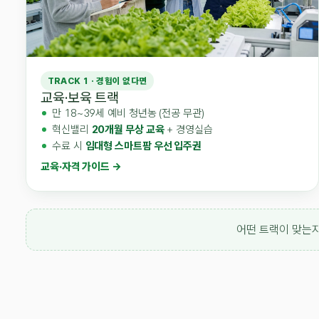
TRACK 1 · 경험이 없다면
교육·보육 트랙
만 18~39세 예비 청년농 (전공 무관)
혁신밸리
20개월 무상 교육
+ 경영실습
수료 시
임대형 스마트팜 우선 입주권
교육·자격 가이드 →
어떤 트랙이 맞는