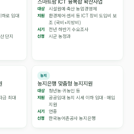
스마트팜 ICT 융복합 확산사업
시설원예·축산 농업경영체
대상
이하로 임대
환경제어·센서 등 ICT 장비 도입비 보
지원
조 (국비+지방비)
전년 하반기 수요조사
시기
확산 단지
시군 농정과
신청
농지
원
농지은행 맞춤형 농지지원
청년농·귀농인 등
대상
택자금 최대
공공임대 농지 시세 이하 임대 · 매입
지원
지원
연중
시기
한국농어촌공사 농지은행
신청