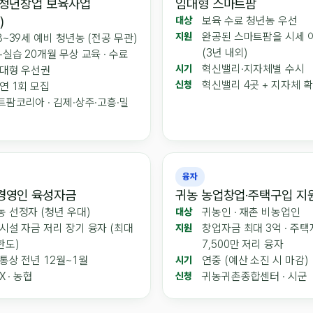
 청년창업 보육사업
임대형 스마트팜
)
보육 수료 청년농 우선
대상
완공된 스마트팜을 시세 
지원
8~39세 예비 청년농 (전공 무관)
(3년 내외)
실습 20개월 무상 교육 · 수료
혁신밸리·지자체별 수시
시기
임대형 우선권
혁신밸리 4곳 + 지자체 
신청
연 1회 모집
팜코리아 · 김제·상주·고흥·밀
융자
경영인 육성자금
귀농 농업창업·주택구입 지
 선정자 (청년 우대)
귀농인 · 재촌 비농업인
대상
시설 자금 저리 장기 융자 (최대
창업자금 최대 3억 · 주
지원
한도)
7,500만 저리 융자
통상 전년 12월~1월
연중 (예산 소진 시 마감)
시기
X · 농협
귀농귀촌종합센터 · 시군
신청