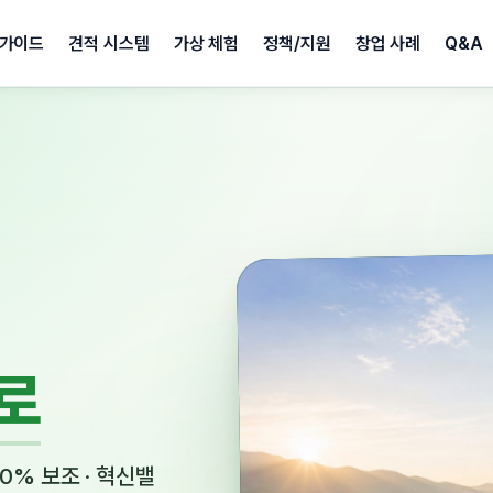
가이드
견적 시스템
가상 체험
정책/지원
창업 사례
Q&A
로
0% 보조 · 혁신밸