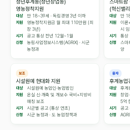
청년후계농(청년창업농)
스마트팜
영농정착지원
(혁신밸리
만 18~39세 · 독립경영 3년 이하
만 1
대상
대상
영농정착지원금 월 최대 110만원 (최
이론+
지원
지원
장 3년)
시 
공고 통상 전년 12월~1월
통상 
시기
시기
농림사업정보시스템(AGRIX) · 시군
스마트
신청
신청
농정과
양
보조
융자
시설원예 현대화 지원
후계농업
시설원예 농업인·농업법인
후계농
대상
대상
온실 신·개축 및 개보수 국비+지방비
창업·
지원
지원
매칭 보조
5억 
시군별 공고 (통상 연초)
공고 
시기
시기
시군 농정과 · 도 농업정책과
AGRI
신청
신청