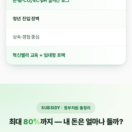
온·습·CO₂·EC·pH 실시간 로그
청년 진입 장벽
상속·경험 중심
혁신밸리 교육 + 임대형 트랙
SUBSIDY · 정부지원 총정리
최대
80%
까지 — 내 돈은 얼마나 들까?