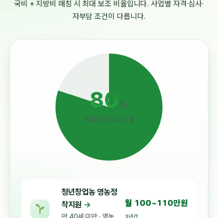
국비 + 지방비 매칭 시 최대 보조 비율입니다. 사업별 자격·심사·
자부담 조건이 다릅니다.
80
%
최대 정부 보조 비율
청년창업농 영농정
월 100~110만원
착지원
→
만 40세 미만 · 영농
3년간