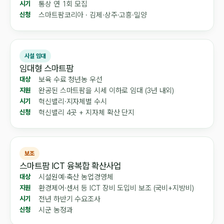
통상 연 1회 모집
시기
스마트팜코리아 · 김제·상주·고흥·밀양
신청
시설 임대
임대형 스마트팜
보육 수료 청년농 우선
대상
완공된 스마트팜을 시세 이하로 임대 (3년 내외)
지원
혁신밸리·지자체별 수시
시기
혁신밸리 4곳 + 지자체 확산 단지
신청
보조
스마트팜 ICT 융복합 확산사업
시설원예·축산 농업경영체
대상
환경제어·센서 등 ICT 장비 도입비 보조 (국비+지방비)
지원
전년 하반기 수요조사
시기
시군 농정과
신청