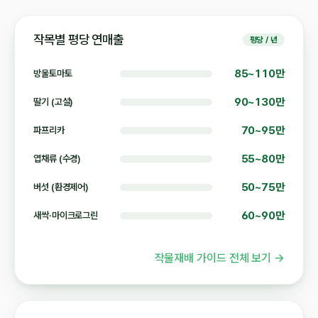
작목별 평당 연매출
평당 / 년
85~110만
방울토마토
90~130만
딸기 (고설)
70~95만
파프리카
55~80만
엽채류 (수경)
50~75만
버섯 (환경제어)
60~90만
새싹·마이크로그린
작물재배 가이드 전체 보기 →