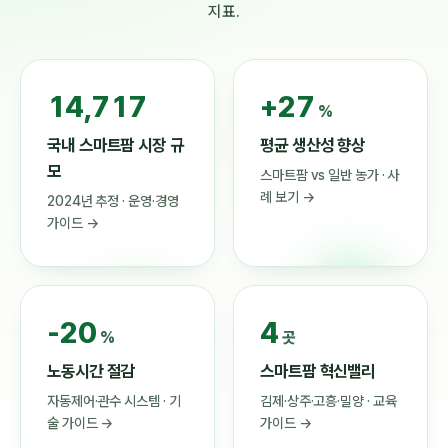
지표.
21,024
+27
%
국내 스마트팜 시장 규
평균 생산성 향상
모
스마트팜 vs 일반 농가 · 사
례 보기 →
2024년 추정 · 운영·경영
가이드 →
-20
4
%
곳
노동시간 절감
스마트팜 혁신밸리
자동제어·관수 시스템 · 기
김제·상주·고흥·밀양 · 교육
술 가이드 →
가이드 →