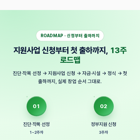
ROADMAP · 신청부터 출하까지
지원사업 신청부터 첫 출하까지,
13주
로드맵
진단·작목 선정 → 지원사업 신청 → 자금·시설 → 정식 → 첫
출하까지, 실제 창업 순서 그대로.
01
02
진단·작목 선정
정부지원 신청
1~2주차
3주차