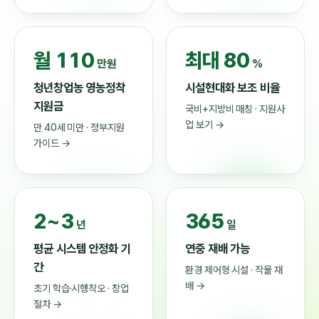
월 110
최대 80
만원
%
청년창업농 영농정착
시설현대화 보조 비율
지원금
국비+지방비 매칭 · 지원사
업 보기 →
만 40세 미만 · 정부지원
가이드 →
2~3
365
년
일
평균 시스템 안정화 기
연중 재배 가능
간
환경 제어형 시설 · 작물 재
배 →
초기 학습·시행착오 · 창업
절차 →