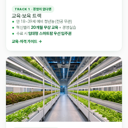
TRACK 1 · 경험이 없다면
교육·보육 트랙
만 18~39세 예비 청년농 (전공 무관)
혁신밸리
20개월 무상 교육
+ 경영실습
수료 시
임대형 스마트팜 우선 입주권
교육·자격 가이드 →