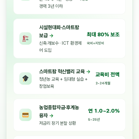
경력 3년 이하
시설현대화·스마트팜
최대 80% 보조
보급
→
신축·개보수 · ICT 환경제
국비+지방비
어 도입
스마트팜 혁신밸리 교육
→
교육비 전액
청년농 교육 + 임대형 실습 +
2~24개월
창업보육
농업종합자금·후계농
연 1.0~2.0%
융자
→
5~25년
저금리 장기 분할 상환