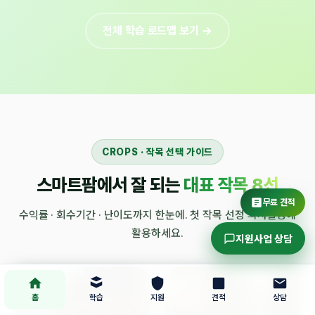
전체 학습 로드맵 보기 →
CROPS · 작목 선택 가이드
스마트팜에서 잘 되는
대표 작목 8선
무료 견적
수익률 · 회수기간 · 난이도까지 한눈에. 첫 작목 선정 의사결정에
활용하세요.
지원사업 상담
홈
학습
지원
견적
상담