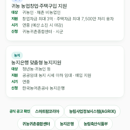
귀농 농업창업·주택구입 지원
귀농인 · 재촌 비농업인
대상
창업자금 최대 3억 · 주택자금 최대 7,500만 저리 융자
지원
연중 (예산 소진 시 마감)
시기
귀농귀촌종합센터 · 시군
신청
농지
농지은행 맞춤형 농지지원
청년농·귀농인 등
대상
공공임대 농지 시세 이하 임대 · 매입 지원
지원
연중
시기
한국농어촌공사 농지은행
신청
스마트팜코리아
농림사업정보시스템(AGRIX)
공식 공고 확인
귀농귀촌종합센터
농지은행
농림축산식품부