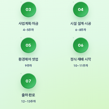
03
04
사업계획·자금
시설 설계·시공
4~5주차
6~8주차
05
06
환경제어 셋업
정식·재배 시작
9주차
10~11주차
07
출하·판로
12~13주차