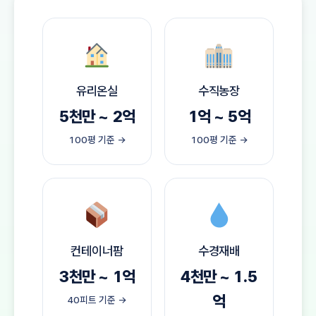
유리온실
수직농장
5천만 ~ 2억
1억 ~ 5억
100평 기준 →
100평 기준 →
컨테이너팜
수경재배
3천만 ~ 1억
4천만 ~ 1.5
억
40피트 기준 →