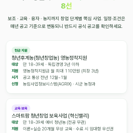
8선
보조 · 교육 · 융자 · 농지까지 창업 단계별 핵심 사업. 일정·조건은
매년 공고 기준으로 변동되니 반드시 공식 공고를 확인하세요.
현금 지원
청년후계농(청년창업농) 영농정착지원
만 18~39세 · 독립경영 3년 이하
대상
영농정착지원금 월 최대 110만원 (최장 3년)
지원
공고 통상 전년 12월~1월
시기
농림사업정보시스템(AGRIX) · 시군 농정과
신청
교육·보육
스마트팜 청년창업 보육사업 (혁신밸리)
만 18~39세 예비 청년농 (전공 무관)
대상
이론+실습 20개월 무상 교육 · 수료 시 임대형 우선권
지원