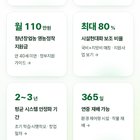
월 110
최대 80
만원
%
청년창업농 영농정착
시설현대화 보조 비율
지원금
국비+지방비 매칭 · 지원사
업 보기 →
만 40세 미만 · 정부지원
가이드 →
2~3
365
년
일
평균 시스템 안정화 기
연중 재배 가능
간
환경 제어형 시설 · 작물 재
배 →
초기 학습·시행착오 · 창업
절차 →