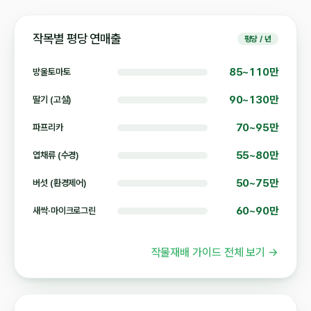
작목별 평당 연매출
평당 / 년
85~110만
방울토마토
90~130만
딸기 (고설)
70~95만
파프리카
55~80만
엽채류 (수경)
50~75만
버섯 (환경제어)
60~90만
새싹·마이크로그린
작물재배 가이드 전체 보기 →