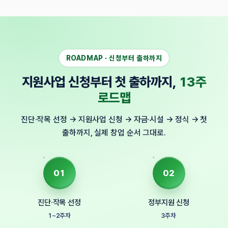
ROADMAP · 신청부터 출하까지
지원사업 신청부터 첫 출하까지,
13주
로드맵
진단·작목 선정 → 지원사업 신청 → 자금·시설 → 정식 → 첫
출하까지, 실제 창업 순서 그대로.
01
02
진단·작목 선정
정부지원 신청
1~2주차
3주차