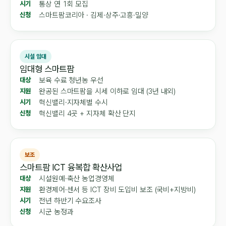
통상 연 1회 모집
시기
스마트팜코리아 · 김제·상주·고흥·밀양
신청
시설 임대
임대형 스마트팜
보육 수료 청년농 우선
대상
완공된 스마트팜을 시세 이하로 임대 (3년 내외)
지원
혁신밸리·지자체별 수시
시기
혁신밸리 4곳 + 지자체 확산 단지
신청
보조
스마트팜 ICT 융복합 확산사업
시설원예·축산 농업경영체
대상
환경제어·센서 등 ICT 장비 도입비 보조 (국비+지방비)
지원
전년 하반기 수요조사
시기
시군 농정과
신청