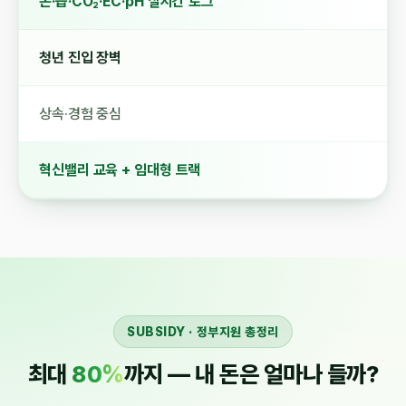
온·습·CO₂·EC·pH 실시간 로그
청년 진입 장벽
상속·경험 중심
혁신밸리 교육 + 임대형 트랙
SUBSIDY · 정부지원 총정리
최대
80%
까지 — 내 돈은 얼마나 들까?