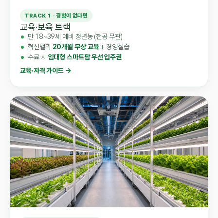
TRACK 1 · 경험이 없다면
교육·보육 트랙
만 18~39세 예비 청년농 (전공 무관)
혁신밸리
20개월 무상 교육
+ 경영실습
수료 시
임대형 스마트팜 우선 입주권
교육·자격 가이드 →