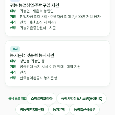
귀농 농업창업·주택구입 지원
귀농인 · 재촌 비농업인
대상
창업자금 최대 3억 · 주택자금 최대 7,500만 저리 융자
지원
연중 (예산 소진 시 마감)
시기
귀농귀촌종합센터 · 시군
신청
농지
농지은행 맞춤형 농지지원
청년농·귀농인 등
대상
공공임대 농지 시세 이하 임대 · 매입 지원
지원
연중
시기
한국농어촌공사 농지은행
신청
스마트팜코리아
농림사업정보시스템(AGRIX)
공식 공고 확인
귀농귀촌종합센터
농지은행
농림축산식품부