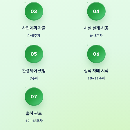
03
04
사업계획·자금
시설 설계·시공
4~5주차
6~8주차
05
06
환경제어 셋업
정식·재배 시작
9주차
10~11주차
07
출하·판로
12~13주차