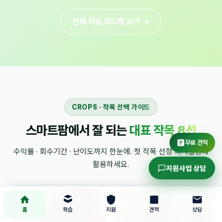
전체 학습 로드맵 보기 →
CROPS · 작목 선택 가이드
스마트팜에서 잘 되는
대표 작목 8선
무료 견적
수익률 · 회수기간 · 난이도까지 한눈에. 첫 작목 선정 의사결정에
활용하세요.
지원사업 상담
홈
학습
지원
견적
상담