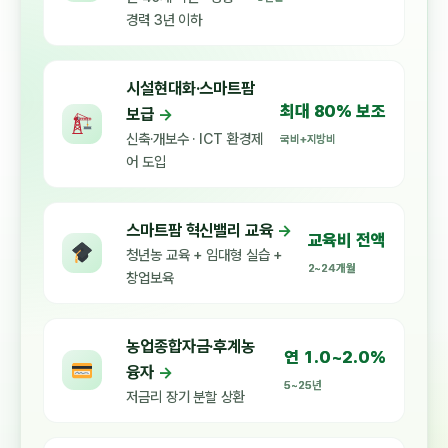
경력 3년 이하
시설현대화·스마트팜
최대 80% 보조
보급
→
신축·개보수 · ICT 환경제
국비+지방비
어 도입
스마트팜 혁신밸리 교육
→
교육비 전액
청년농 교육 + 임대형 실습 +
2~24개월
창업보육
농업종합자금·후계농
연 1.0~2.0%
융자
→
5~25년
저금리 장기 분할 상환