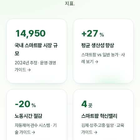
지표.
21,958
+27
%
국내 스마트팜 시장 규
평균 생산성 향상
모
스마트팜 vs 일반 농가 · 사
례 보기 →
2024년 추정 · 운영·경영
가이드 →
-20
4
%
곳
노동시간 절감
스마트팜 혁신밸리
자동제어·관수 시스템 · 기
김제·상주·고흥·밀양 · 교육
술 가이드 →
가이드 →