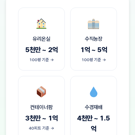
유리온실
수직농장
5천만 ~ 2억
1억 ~ 5억
100평 기준 →
100평 기준 →
컨테이너팜
수경재배
3천만 ~ 1억
4천만 ~ 1.5
억
40피트 기준 →