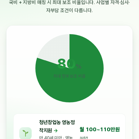
국비 + 지방비 매칭 시 최대 보조 비율입니다. 사업별 자격·심사·
자부담 조건이 다릅니다.
80
%
최대 정부 보조 비율
청년창업농 영농정
월 100~110만원
착지원
→
만 40세 미만 · 영농
3년간