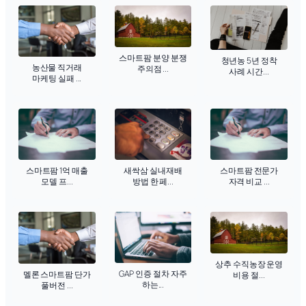
스마트팜 분양 분쟁
청년농 5년 정착
농산물 직거래
주의점 ...
사례 시간...
마케팅 실패 ...
새싹삼 실내재배
스마트팜 1억 매출
스마트팜 전문가
방법 한 페...
모델 프...
자격 비교 ...
상추 수직농장 운영
GAP 인증 절차 자주
멜론 스마트팜 단가
비용 절...
하는...
풀버전 ...