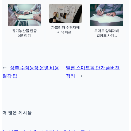
파프리카 수경재배
유기농산물 인증
토마토 양액재배
시작 빠르...
5분 정리
일정표 사례...
←
상추 수직농장 운영 비용
멜론 스마트팜 단가 풀버전
절감 팁
정리
→
더 많은 게시물