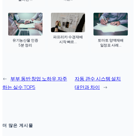
파프리카 수경재배
유기농산물 인증
토마토 양액재배
시작 빠르...
5분 정리
일정표 사례...
←
부부 동반 창업 노하우 자주
자동 관수 시스템 설치
하는 실수 TOP5
대안과 차이
→
더 많은 게시물