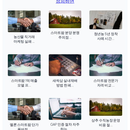
정의하면
스마트팜 분양 분쟁
청년농 5년 정착
농산물 직거래
주의점 ...
사례 시간...
마케팅 실패 ...
새싹삼 실내재배
스마트팜 1억 매출
스마트팜 전문가
방법 한 페...
모델 프...
자격 비교 ...
상추 수직농장 운영
GAP 인증 절차 자주
멜론 스마트팜 단가
비용 절...
하는...
풀버전 ...