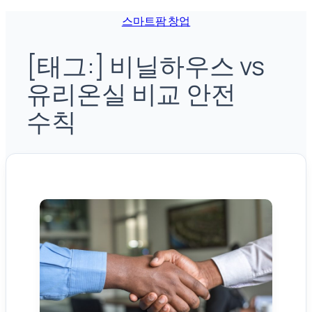
콘
스마트팜 창업
텐
[태그:]
비닐하우스 vs
츠
로
유리온실 비교 안전
바
수칙
로
가
기